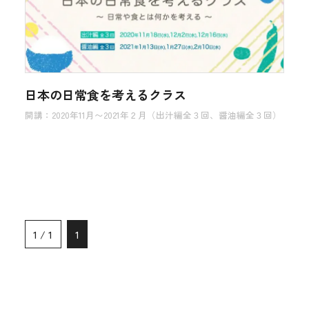
日本の日常食を考えるクラス
開講：2020年11月〜2021年２月（出汁編全３回、醤油編全３回）
1 / 1
1