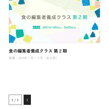
食の編集者養成クラス 第２期
開講：2021年１月〜３月（全８回）
1 / 1
1