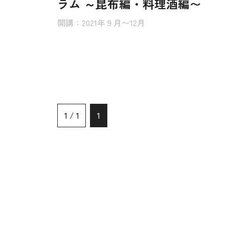
ラム ～昆布編・料理酒編〜
開講：2021年９月〜12月
1 / 1
1